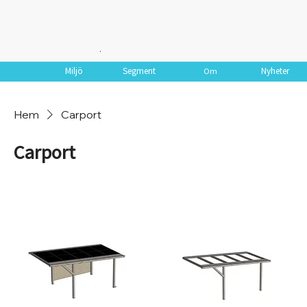
.
Miljö
Segment
Nyheter
Om
Hem
Carport
Carport