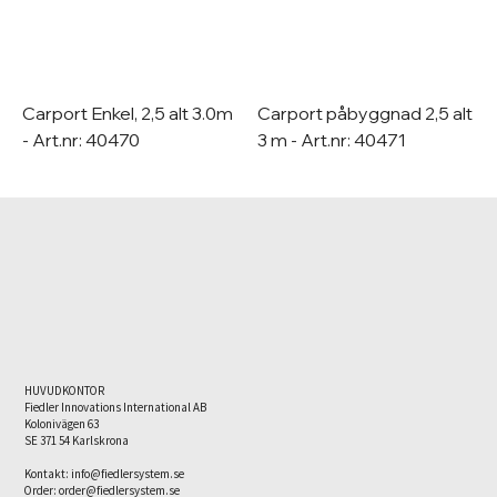
Carport Enkel, 2,5 alt 3.0m
Carport påbyggnad 2,5 alt
- Art.nr: 40470
3 m - Art.nr: 40471
HUVUDKONTOR
Fiedler Innovations International AB
Kolonivägen 63
SE 371 54 Karlskrona
Kontakt:
info@fiedlersystem.se
Order:
order@fiedlersystem.se