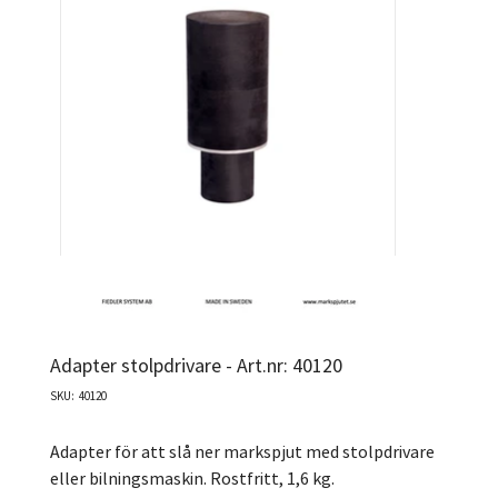
Adapter stolpdrivare - Art.nr: 40120
SKU
SKU:
40120
40120
Adapter för att slå ner markspjut med stolpdrivare
eller bilningsmaskin. Rostfritt, 1,6 kg.