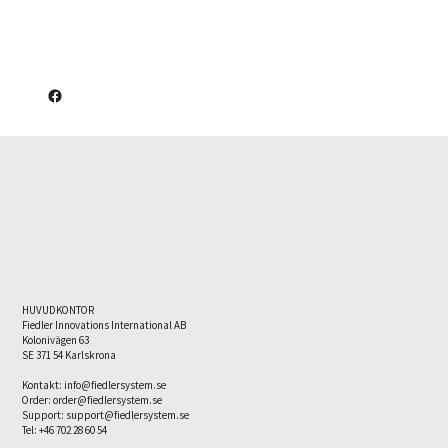
HUVUDKONTOR
Fiedler Innovations International AB
Kolonivägen 63
SE 371 54 Karlskrona
Kontakt:
info@fiedlersystem.se
Order:
order@fiedlersystem.se
Support: support@fiedlersystem.se
Tel: +46 702 28 60 54