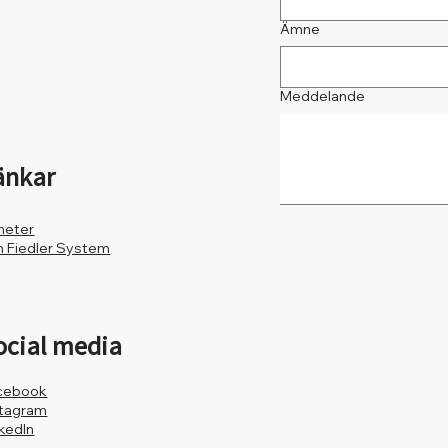
Ämne
Meddelande
änkar
heter
 Fiedler System
ocial media
cebook
stagram
nkedIn