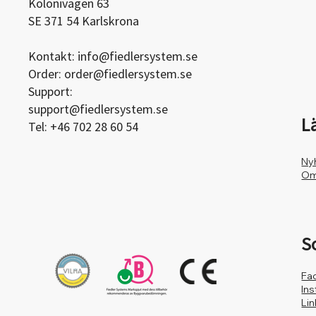
Kolonivägen 63
SE 371 54 Karlskrona
Kontakt:
info@fiedlersystem.se
Order:
order@fiedlersystem.se
Support:
support@fiedlersystem.se
L
Tel: +46 702 28 60 54
Ny
Om
S
Fa
In
Li