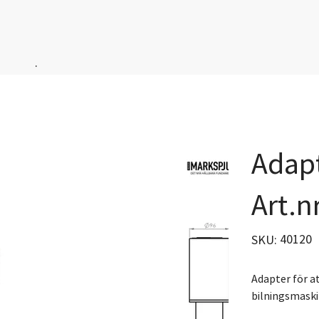
.
Adapt
Art.n
SKU
40120
SKU:
40120
Adapter för a
bilningsmaskin