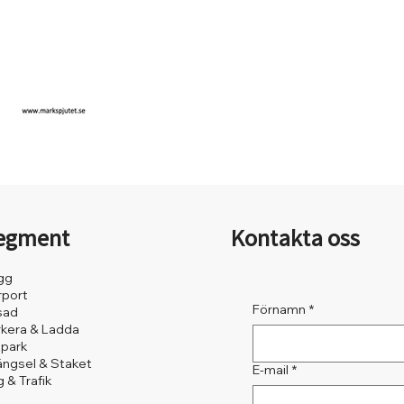
egment
Kontakta oss
gg
rport
Förnamn
*
sad
rkera & Ladda
lpark
ängsel & Staket
E-mail
*
 & Trafik