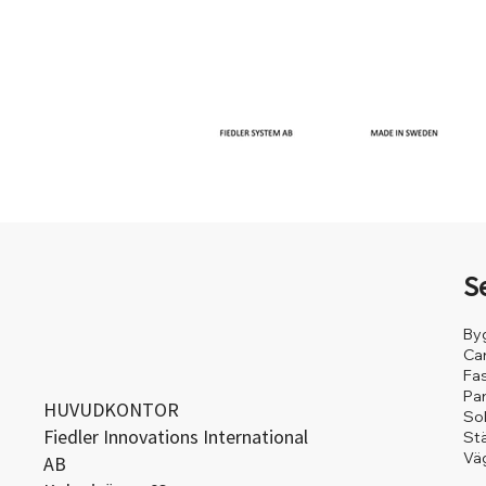
S
By
Ca
Fa
Pa
HUVUDKONTOR
So
Fiedler Innovations International
St
Väg
AB