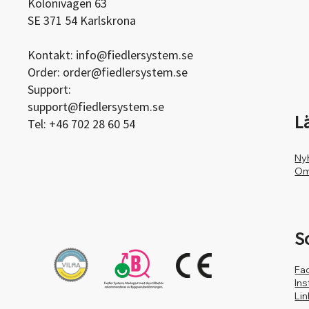
Kolonivägen 63
SE 371 54 Karlskrona
Kontakt:
info@fiedlersystem.se
Order:
order@fiedlersystem.se
Support:
support@fiedlersystem.se
L
Tel: +46 702 28 60 54
Ny
Om
S
Fa
In
Li