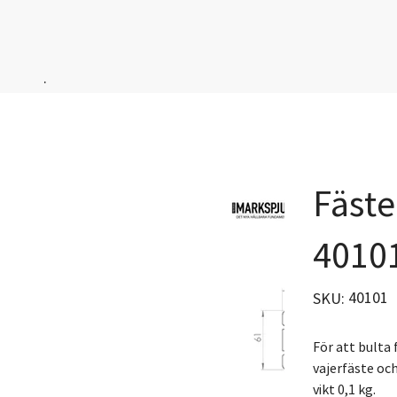
.
Fäste
4010
SKU
40101
SKU:
40101
För att bulta
vajerfäste och
vikt 0,1 kg.