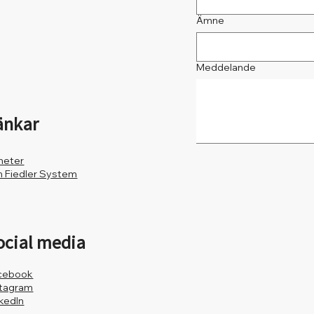
Ämne
Meddelande
änkar
heter
 Fiedler System
ocial media
cebook
stagram
nkedIn