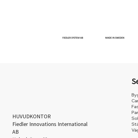
S
By
Ca
Fa
Pa
HUVUDKONTOR
So
Fiedler Innovations International
St
Väg
AB