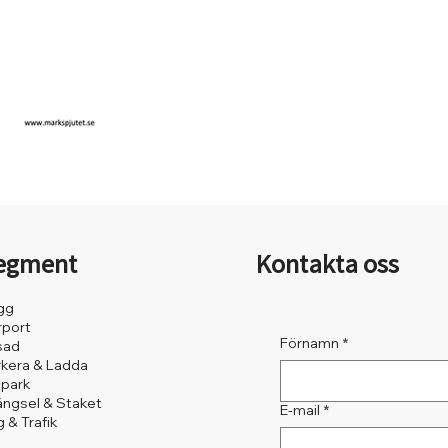
egment
Kontakta oss
gg
rport
Förnamn
*
sad
rkera & Ladda
lpark
ängsel & Staket
E-mail
*
 & Trafik