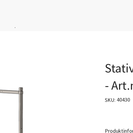
.
Stati
- Art
SKU
40430
SKU:
40430
Produktinfo