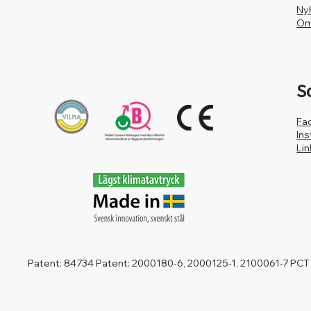
Ny
Om
S
Fa
In
Li
Patent: 84734 Patent: 2000180-6, 2000125-1, 2100061-7 PCT