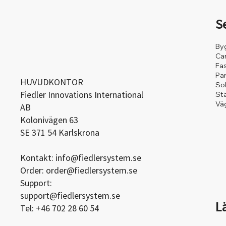
S
By
Ca
Fa
Pa
HUVUDKONTOR
So
Fiedler Innovations International
St
Väg
AB
Kolonivägen 63
SE 371 54 Karlskrona
Kontakt:
info@fiedlersystem.se
Order:
order@fiedlersystem.se
Support:
support@fiedlersystem.se
L
Tel: +46 702 28 60 54