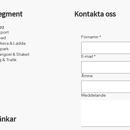
egment
Kontakta oss
gg
rport
Förnamn
*
sad
rkera & Ladda
lpark
ängsel & Staket
E-mail
*
 & Trafik
Ämne
Meddelande
änkar