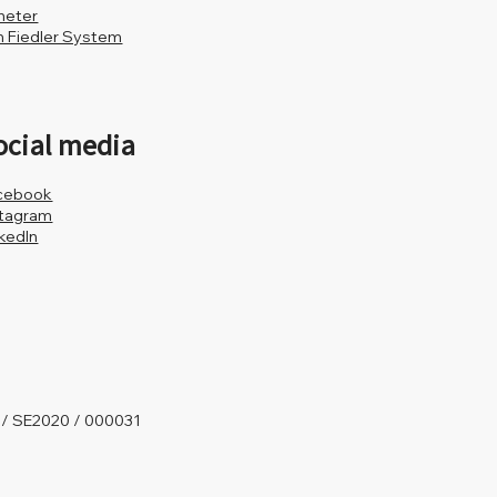
heter
 Fiedler System
ocial media
cebook
stagram
nkedIn
 / SE2020 / 000031