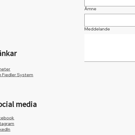
Ämne
Meddelande
änkar
heter
 Fiedler System
ocial media
cebook
stagram
nkedIn