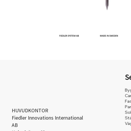
S
By
Ca
Fa
Pa
HUVUDKONTOR
So
Fiedler Innovations International
St
Väg
AB