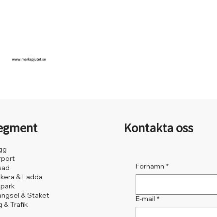
egment
Kontakta oss
gg
rport
Förnamn
*
sad
rkera & Ladda
lpark
ängsel & Staket
E-mail
*
 & Trafik