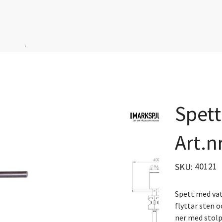
.
Spett
Art.n
SKU
40121
SKU:
40121
Spett med vat
flyttar sten 
ner med stolpd