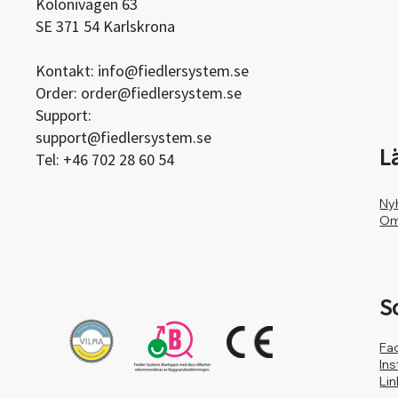
Kolonivägen 63
SE 371 54 Karlskrona
Kontakt:
info@fiedlersystem.se
Order:
order@fiedlersystem.se
Support:
support@fiedlersystem.se
L
Tel: +46 702 28 60 54
Ny
Om
S
Fa
In
Li