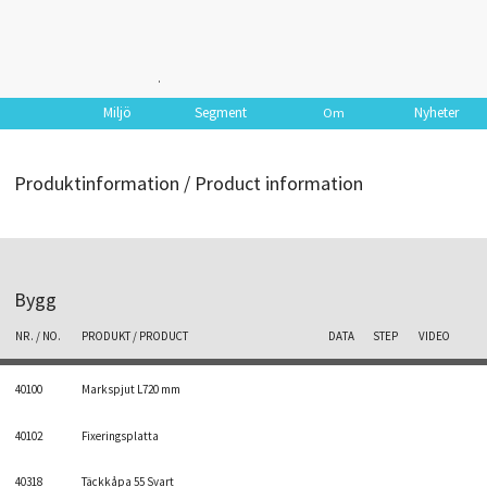
.
Miljö
Segment
Nyheter
Om
Produktinformation / Product information
Bygg
NR. / NO.
PRODUKT / PRODUCT
DATA
STEP
VIDEO
40100
Markspjut L720 mm
40102
Fixeringsplatta
40318
Täckkåpa 55 Svart