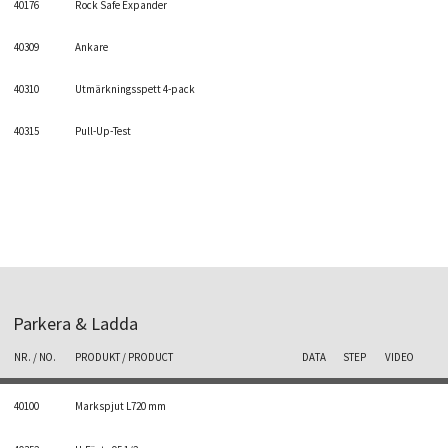
40176
Rock Safe Expander
40309
Ankare
40310
Utmärkningsspett 4-pack
40315
Pull-Up-Test
Parkera & Ladda
NR. / NO.
PRODUKT / PRODUCT
DATA
STEP
VIDEO
40100
Markspjut L720 mm