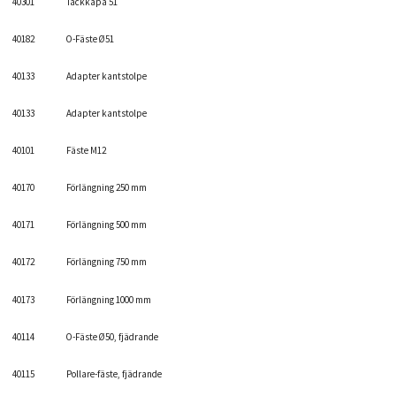
40301
Täckkåpa 51
40182
O-Fäste Ø51
40133
Adapter kantstolpe
40133
Adapter kantstolpe
40101
Fäste M12
40170
Förlängning 250 mm
40171
Förlängning 500 mm
40172
Förlängning 750 mm
40173
Förlängning 1000 mm
40114
O-Fäste Ø50, fjädrande
40115
Pollare-fäste, fjädrande