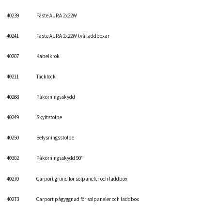
40239
Fäste AURA 2x22W
40241
Fäste AURA 2x22W två laddboxar
40207
Kabelkrok
40211
Täcklock
40268
Påkörningsskydd
40249
Skyltstolpe
40250
Belysningsstolpe
40302
Påkörningsskydd 90°
40270
Carport grund för solpaneler och laddbox
40273
Carport pågyggnad för solpaneler och laddbox