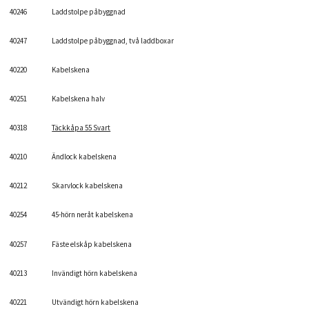
40246
Laddstolpe påbyggnad
40247
Laddstolpe påbyggnad, två laddboxar
40220
Kabelskena
40251
Kabelskena halv
40318
Täckkåpa 55 Svart
40210
Ändlock kabelskena
40212
Skarvlock kabelskena
40254
45-hörn neråt kabelskena
40257
Fäste elskåp kabelskena
40213
Invändigt hörn kabelskena
40221
Utvändigt hörn kabelskena