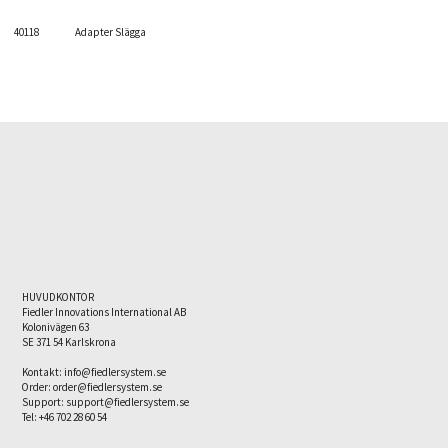
40118
Adapter Slägga
HUVUDKONTOR
Fiedler Innovations International AB
Kolonivägen 63
SE 371 54 Karlskrona
Kontakt:
info@fiedlersystem.se
Order:
order@fiedlersystem.se
Support: support@fiedlersystem.se
Tel: +46 702 28 60 54