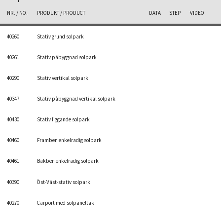
NR. / NO.
PRODUKT / PRODUCT
DATA
STEP
VIDEO
40260
Stativ grund solpark
40261
Stativ påbyggnad solpark
40290
Stativ vertikal solpark
40347
Stativ påbyggnad vertikal solpark
40430
Stativ liggande solpark
40460
Framben enkelradig solpark
40461
Bakben enkelradig solpark
40390
Öst-Väst-stativ solpark
40270
Carport med solpaneltak