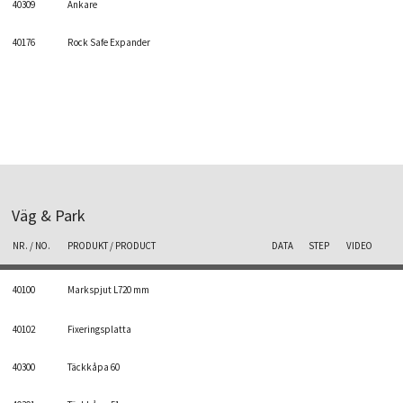
40309
Ankare
40176
Rock Safe Expander
Väg & Park
NR. / NO.
PRODUKT / PRODUCT
DATA
STEP
VIDEO
40100
Markspjut L720 mm
40102
Fixeringsplatta
40300
Täckkåpa 60