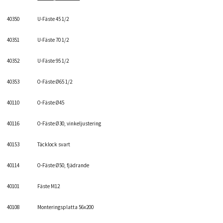
40350
U-Fäste 45 1/2
40351
U-Fäste 70 1/2
40352
U-Fäste 95 1/2
40353
O-Fäste Ø65 1/2
40110
O-Fäste Ø45
40116
O-Fäste Ø30, vinkeljustering
40153
Täcklock svart
40114
O-Fäste Ø50, fjädrande
40101
Fäste M12
40108
Monteringsplatta 56x200