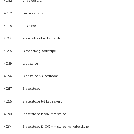
40352
U-Fäste 95 1/2
40102
Fixeringsplatta
40105
U-Fäste 95
40234
Fäste laddstolpe, fjädrande
40235
Fäste betong laddstolpe
40199
Laddstolpe
40224
Laddstolpe två laddboxar
40217
Staketstolpe
40225
Staketstolpe två kabelskenor
40240
Staketstolpe för Ø60 mm-stolpe
40244
Staketstolpe för Ø60 mm-stolpe, två kabelskenor