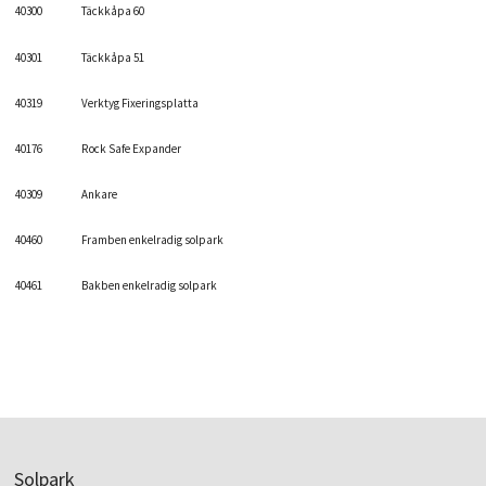
40300
Täckkåpa 60
40301
Täckkåpa 51
40319
Verktyg Fixeringsplatta
40176
Rock Safe Expander
40309
Ankare
40460
Framben enkelradig solpark
40461
Bakben enkelradig solpark
Solpark