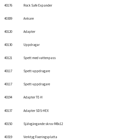
40176
Rock Safe Expander
40309
Ankare
40120
Adapter
40130
Uppdragar
40121
Spett med vattenpass
40117
Spett-uppdragare
40117
Spett-uppdragare
40194
Adapter TE-H
40137
Adapter SDS-HEX
40150
Självgängande skruv M8x12
40319
Verktyg Fixeringsplatta