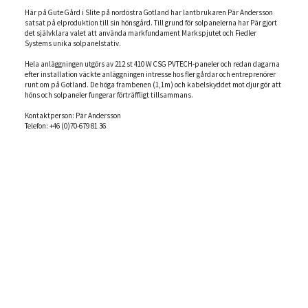
Här på Gute Gård i Slite på nordöstra Gotland har lantbrukaren Pär Andersson
satsat på elproduktion till sin hönsgård. Till grund för solpanelerna har Pär gjort
det självklara valet att använda markfundament Markspjutet och Fiedler
Systems unika solpanelstativ.
Hela anläggningen utgörs av 212 st 410 W CSG PVTECH-paneler och redan dagarna
efter installation väckte anläggningen intresse hos fler gårdar och entreprenörer
runt om på Gotland. De höga frambenen (1,1m) och kabelskyddet mot djur gör att
höns och solpaneler fungerar förträffligt tillsammans.
‭Kontaktperson:‬‭ Pär Andersson‬
‭Telefon: +46 (0)70-679 81 36