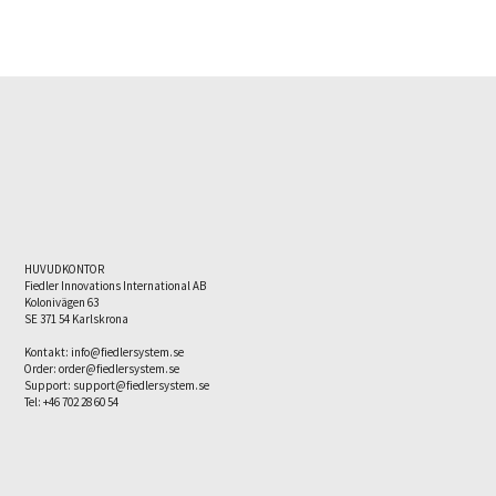
HUVUDKONTOR
Fiedler Innovations International AB
Kolonivägen 63
SE 371 54 Karlskrona
Kontakt:
info@fiedlersystem.se
Order:
order@fiedlersystem.se
Support: support@fiedlersystem.se
Tel: +46 702 28 60 54