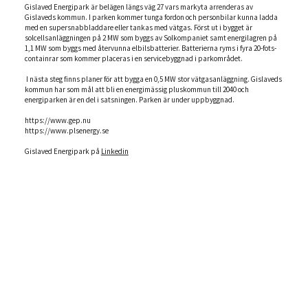
Gislaved Energipark är belägen längs väg 27 vars markyta arrenderas av
Gislaveds‬‭ kommun. I parken kommer tunga fordon och personbilar kunna ladda
med en‬‭ supersnabbladdare eller tankas med vätgas. Först ut i bygget är‬‭
solcellsanläggningen på 2 MW som byggs av Solkompaniet samt energilagren på‬‭
1,1 MW som byggs med återvunna elbilsbatterier. Batterierna ryms i fyra 20-fots‬-
containrar som kommer placeras i en servicebyggnad i parkområdet.
I nästa steg‬‭ finns planer för att bygga en 0,5 MW stor vätgasanläggning. Gislaveds
kommun har‬‭ som mål att bli en energimässig pluskommun till 2040 och
energiparken är en del i‬‭ satsningen.‬‭ Parken är under uppbyggnad.‬
https://www.gep.nu
https://www.plsenergy.se
Gislaved Energipark på
Linkedin